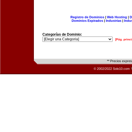
Registro de Dominios
|
Web Hosting
|
D
Dominios Expirados
|
Industrias
|
Indu
Categorías de Dominio:
[Pág. princi
** Precios expre
© 2002/2022 Solo10.com