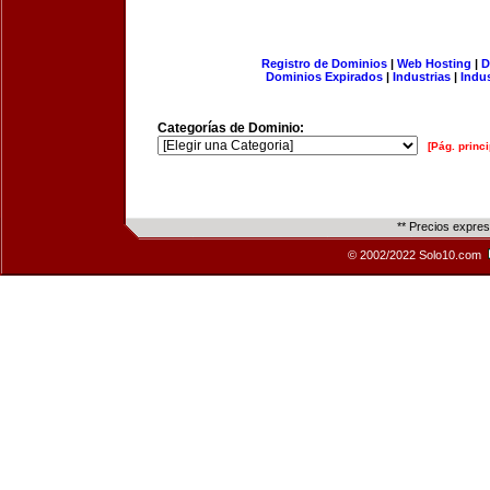
Registro de Dominios
|
Web Hosting
|
D
Dominios Expirados
|
Industrias
|
Indu
Categorías de Dominio:
[Pág. princi
** Precios expre
© 2002/2022 Solo10.com