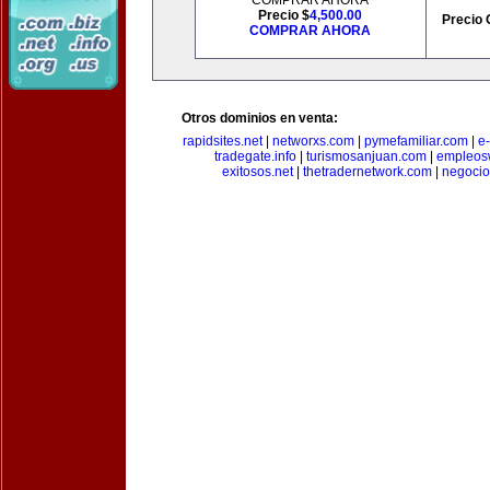
COMPRAR AHORA
Precio $
4,500.00
Precio 
COMPRAR AHORA
Otros dominios en venta:
rapidsites.net
|
networxs.com
|
pymefamiliar.com
|
e
tradegate.info
|
turismosanjuan.com
|
empleos
exitosos.net
|
thetradernetwork.com
|
negocio