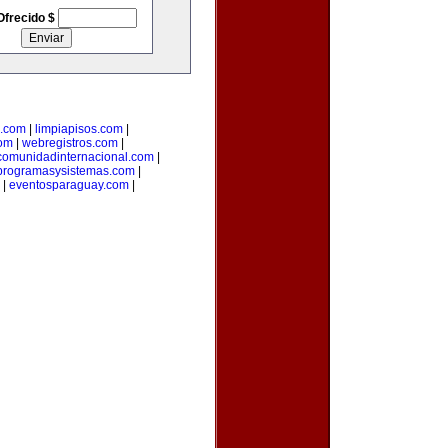
Ofrecido $
l.com
|
limpiapisos.com
|
com
|
webregistros.com
|
comunidadinternacional.com
|
programasysistemas.com
|
|
eventosparaguay.com
|