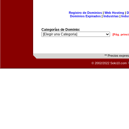
Registro de Dominios
|
Web Hosting
|
D
Dominios Expirados
|
Industrias
|
Indu
Categorías de Dominio:
[Pág. princi
** Precios expre
© 2002/2022 Solo10.com