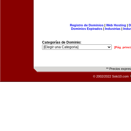
Registro de Dominios
|
Web Hosting
|
D
Dominios Expirados
|
Industrias
|
Indu
Categorías de Dominio:
[Pág. princi
** Precios expre
© 2002/2022 Solo10.com