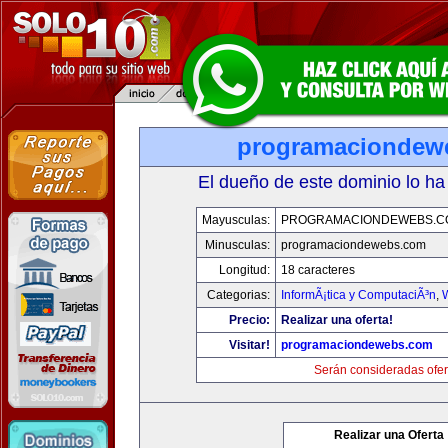
programaciondew
El dueño de este dominio lo ha
Mayusculas:
PROGRAMACIONDEWEBS.C
Minusculas:
programaciondewebs.com
Longitud:
18 caracteres
Categorias:
InformÃ¡tica y ComputaciÃ³n
,
Precio:
Realizar una oferta!
Visitar!
programaciondewebs.com
Serán consideradas ofer
Realizar una Oferta