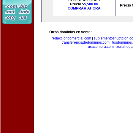
COMPRAR AHORA
Precio $
5,500.00
Precio 
COMPRAR AHORA
Otros dominios en venta:
redaccioncomercial.com
|
suplementosnutricion.c
transferenciadedominios.com
|
tusdominios
usacompra.com
|
zonahoga