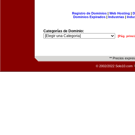
Registro de Dominios
|
Web Hosting
|
D
Dominios Expirados
|
Industrias
|
Indu
Categorías de Dominio:
[Pág. princi
** Precios expre
© 2002/2022 Solo10.com