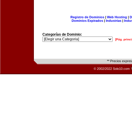
Registro de Dominios
|
Web Hosting
|
D
Dominios Expirados
|
Industrias
|
Indu
Categorías de Dominio:
[Pág. princi
** Precios expre
© 2002/2022 Solo10.com