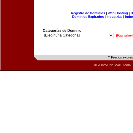
Registro de Dominios
|
Web Hosting
|
D
Dominios Expirados
|
Industrias
|
Indu
Categorías de Dominio:
[Pág. princi
** Precios expre
© 2002/2022 Solo10.com