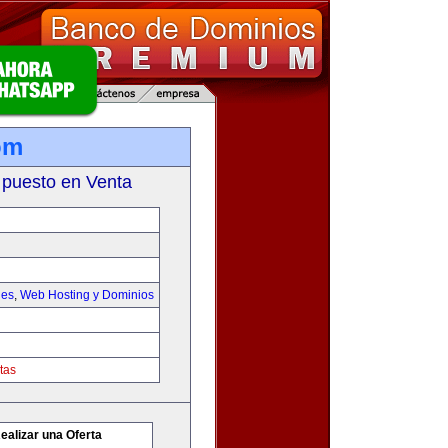
om
 puesto en Venta
les
,
Web Hosting y Dominios
tas
ealizar una Oferta