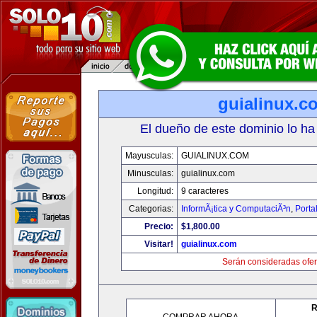
guialinux.c
El dueño de este dominio lo ha
Mayusculas:
GUIALINUX.COM
Minusculas:
guialinux.com
Longitud:
9 caracteres
Categorias:
InformÃ¡tica y ComputaciÃ³n
,
Porta
Precio:
$1,800.00
Visitar!
guialinux.com
Serán consideradas ofer
R