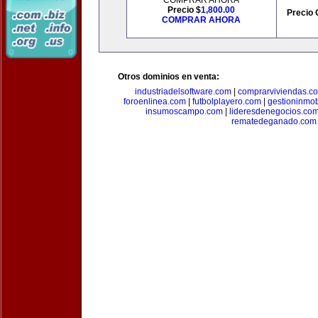
COMPRAR AHORA
Precio $
1,800.00
Precio 
COMPRAR AHORA
Otros dominios en venta:
industriadelsoftware.com
|
comprarviviendas.c
foroenlinea.com
|
futbolplayero.com
|
gestioninmob
insumoscampo.com
|
lideresdenegocios.co
rematedeganado.com