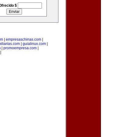
Ofrecido $
om
|
empresaschinas.com
|
iliarias.com
|
guialinux.com
|
m
|
promoempresa.com
|
|