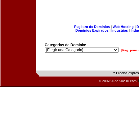
Registro de Dominios
|
Web Hosting
|
D
Dominios Expirados
|
Industrias
|
Indu
Categorías de Dominio:
[Pág. princi
** Precios expre
© 2002/2022 Solo10.com