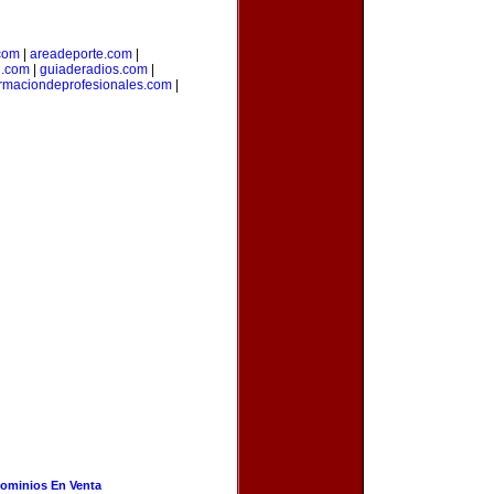
com
|
areadeporte.com
|
l.com
|
guiaderadios.com
|
rmaciondeprofesionales.com
|
ominios En Venta