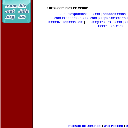
Otros dominios en venta:
pruductosparalasalud.com
|
zonademedios.
comunidadempresaria.com
|
empresacomercia
monetizationtools.com
|
turismoydesarrollo.com
|
fo
fabricantes.com
|
Registro de Dominios
|
Web Hosting
|
D