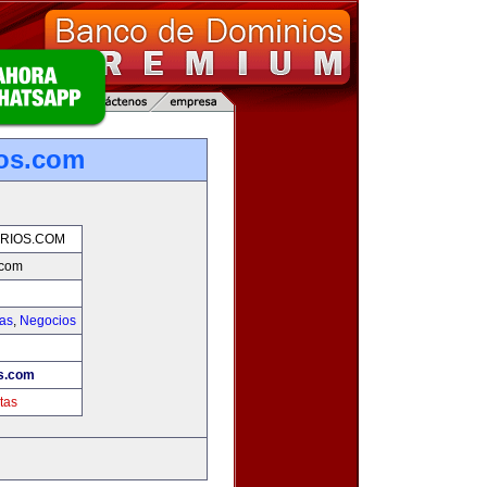
ios.com
RIOS.COM
.com
ias
,
Negocios
s.com
tas