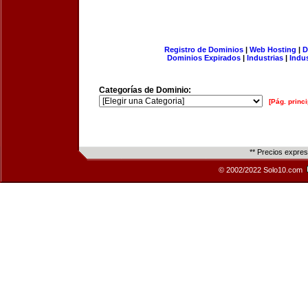
Registro de Dominios
|
Web Hosting
|
D
Dominios Expirados
|
Industrias
|
Indu
Categorías de Dominio:
[Pág. princi
** Precios expre
© 2002/2022 Solo10.com