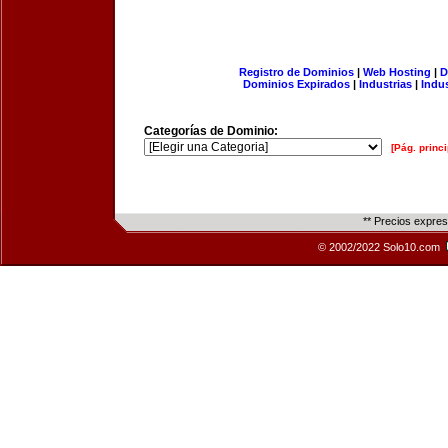
Registro de Dominios
|
Web Hosting
|
D
Dominios Expirados
|
Industrias
|
Indu
Categorías de Dominio:
[Pág. princi
** Precios expre
© 2002/2022 Solo10.com