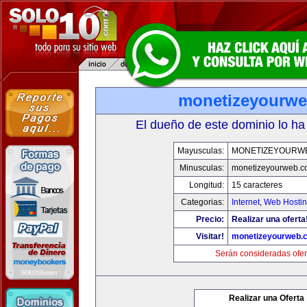
monetizeyourw
El dueño de este dominio lo ha
Mayusculas:
MONETIZEYOURW
Minusculas:
monetizeyourweb.
Longitud:
15 caracteres
Categorias:
Internet
,
Web Hostin
Precio:
Realizar una oferta
Visitar!
monetizeyourweb.
Serán consideradas ofer
Realizar una Oferta