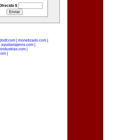
Ofrecido $
dodf.com
|
monetizado.com
|
|
ayudaviajeros.com
|
industrias.com
|
.com
|