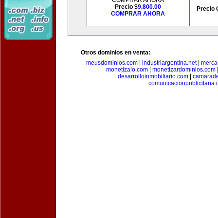
COMPRAR AHORA
Precio $
9,800.00
Precio 
COMPRAR AHORA
Otros dominios en venta:
meusdominios.com
|
industriargentina.net
|
merca
monetizalo.com
|
monetizardominios.com
desarrolloinmobiliario.com
|
camarade
comunicacionpublicitaria