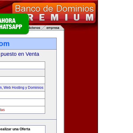
com
 puesto en Venta
on
,
Web Hosting y Dominios
tas
ealizar una Oferta