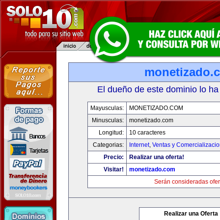
monetizado.
El dueño de este dominio lo ha
Mayusculas:
MONETIZADO.COM
Minusculas:
monetizado.com
Longitud:
10 caracteres
Categorias:
Internet
,
Ventas y Comercializaci
Precio:
Realizar una oferta!
Visitar!
monetizado.com
Serán consideradas ofer
Realizar una Oferta