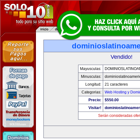
dominioslatinoame
Vendido!
Mayusculas:
DOMINIOSLATINOA
Minusculas:
dominioslatinoamer
Longitud:
21 caracteres
Categorias:
Web Hosting y Domi
Precio:
$550.00
Visitar!
dominioslatinoame
Serán consideradas ofer