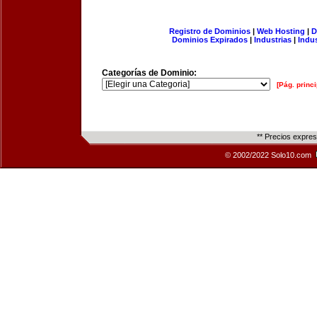
Registro de Dominios
|
Web Hosting
|
D
Dominios Expirados
|
Industrias
|
Indu
Categorías de Dominio:
[Pág. princi
** Precios expre
© 2002/2022 Solo10.com