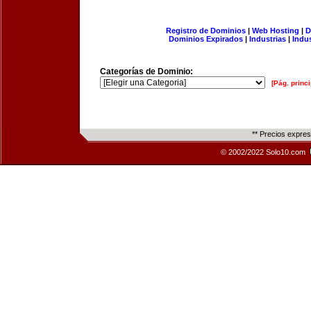
Registro de Dominios
|
Web Hosting
|
D
Dominios Expirados
|
Industrias
|
Indu
Categorías de Dominio:
[Pág. princi
** Precios expre
© 2002/2022 Solo10.com