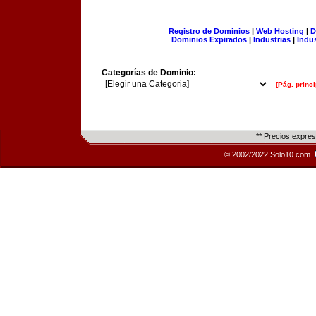
Registro de Dominios
|
Web Hosting
|
D
Dominios Expirados
|
Industrias
|
Indu
Categorías de Dominio:
[Pág. princi
** Precios expre
© 2002/2022 Solo10.com