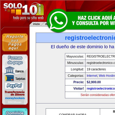
registroelectron
El dueño de este dominio lo ha
Mayusculas:
REGISTROELECTR
Minusculas:
registroelectronico
Longitud:
19 caracteres
Categorias:
Internet
,
Web Hostin
Precio:
$2,900.00
Visitar!
registroelectronic
Serán consideradas ofer
R