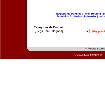
Registro de Dominios
|
Web Hosting
|
D
Dominios Expirados
|
Industrias
|
Indu
Categorías de Dominio:
[Pág. princi
** Precios expre
© 2002/2022 Solo10.com