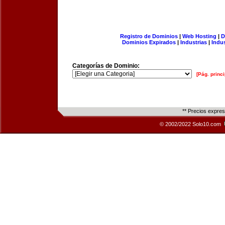
Registro de Dominios
|
Web Hosting
|
D
Dominios Expirados
|
Industrias
|
Indu
Categorías de Dominio:
[Pág. princi
** Precios expre
© 2002/2022 Solo10.com